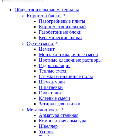
Общестроительные материалы
Кирпич и блоки
Пазогребневые плиты
Кирпич строительный
Газобетонные блоки
Керамические блоки
Сухие смеси
Цемент
Монтажно кладочные смеси
Цветные кладочные растворы
Гидроизоляция
Теплые смеси
Стяжки и наливные полы
Штукатурки
Шпатлевки
Грунтовки
Клеевые смеси
Затирки для плитки
Металлопрокат
Арматура стальная
Композитная арматура
Швеллер
Уголок