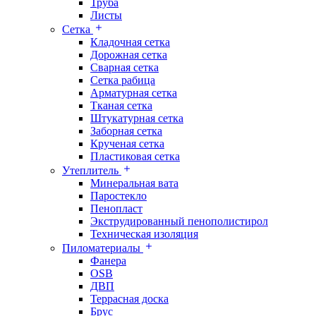
Труба
Листы
Сетка
Кладочная сетка
Дорожная сетка
Сварная сетка
Сетка рабица
Арматурная сетка
Тканая сетка
Штукатурная сетка
Заборная сетка
Крученая сетка
Пластиковая сетка
Утеплитель
Минеральная вата
Паростекло
Пенопласт
Экструдированный пенополистирол
Техническая изоляция
Пиломатериалы
Фанера
OSB
ДВП
Террасная доска
Брус