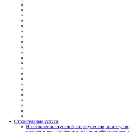
Строительные услуги
Изготовление ступеней, подступенков, плинтусов,
подоконников, столешниц из крупноформатного и