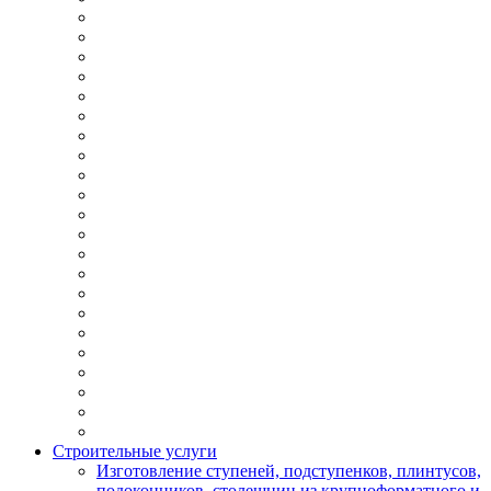
Строительные услуги
Изготовление ступеней, подступенков, плинтусов,
подоконников, столешниц из крупноформатного и