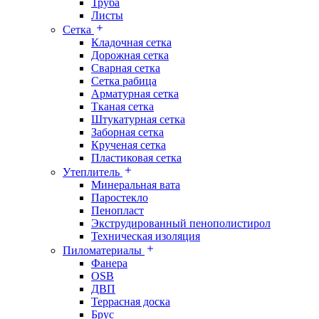
Труба
Листы
Сетка
Кладочная сетка
Дорожная сетка
Сварная сетка
Сетка рабица
Арматурная сетка
Тканая сетка
Штукатурная сетка
Заборная сетка
Крученая сетка
Пластиковая сетка
Утеплитель
Минеральная вата
Паростекло
Пенопласт
Экструдированный пенополистирол
Техническая изоляция
Пиломатериалы
Фанера
OSB
ДВП
Террасная доска
Брус