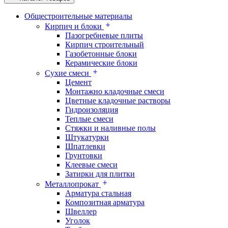
Общестроительные материалы
Кирпич и блоки
Пазогребневые плиты
Кирпич строительный
Газобетонные блоки
Керамические блоки
Сухие смеси
Цемент
Монтажно кладочные смеси
Цветные кладочные растворы
Гидроизоляция
Теплые смеси
Стяжки и наливные полы
Штукатурки
Шпатлевки
Грунтовки
Клеевые смеси
Затирки для плитки
Металлопрокат
Арматура стальная
Композитная арматура
Швеллер
Уголок