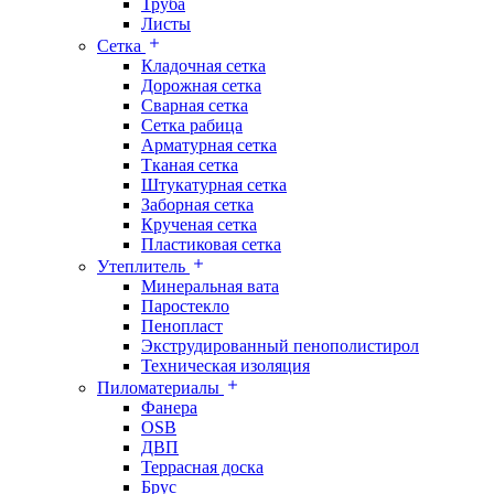
Труба
Листы
Сетка
Кладочная сетка
Дорожная сетка
Сварная сетка
Сетка рабица
Арматурная сетка
Тканая сетка
Штукатурная сетка
Заборная сетка
Крученая сетка
Пластиковая сетка
Утеплитель
Минеральная вата
Паростекло
Пенопласт
Экструдированный пенополистирол
Техническая изоляция
Пиломатериалы
Фанера
OSB
ДВП
Террасная доска
Брус