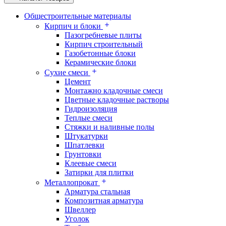
Общестроительные материалы
Кирпич и блоки
Пазогребневые плиты
Кирпич строительный
Газобетонные блоки
Керамические блоки
Сухие смеси
Цемент
Монтажно кладочные смеси
Цветные кладочные растворы
Гидроизоляция
Теплые смеси
Стяжки и наливные полы
Штукатурки
Шпатлевки
Грунтовки
Клеевые смеси
Затирки для плитки
Металлопрокат
Арматура стальная
Композитная арматура
Швеллер
Уголок