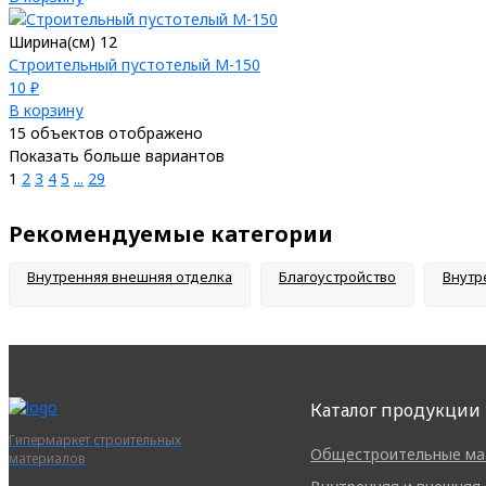
Ширина(см) 12
Строительный пустотелый М-150
10 ₽
В корзину
15
объектов отображено
Показать больше вариантов
1
2
3
4
5
...
29
Рекомендуемые категории
Внутренняя внешняя отделка
Благоустройство
Внутр
Каталог продукции
Гипермаркет строительных
Общестроительные ма
материалов