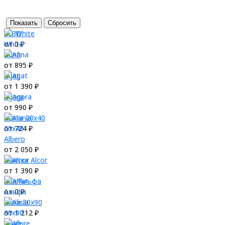
3D White
от 0 ₽
Afina
от 895 ₽
Agat
от 1 390 ₽
Agora
от 990 ₽
Alania 20х40
от 724 ₽
Albero
от 2 050 ₽
Плитка Alcor
от 1 390 ₽
Alfa/Альфа
от 0 ₽
Alisia 30x90
от 1 212 ₽
Allure