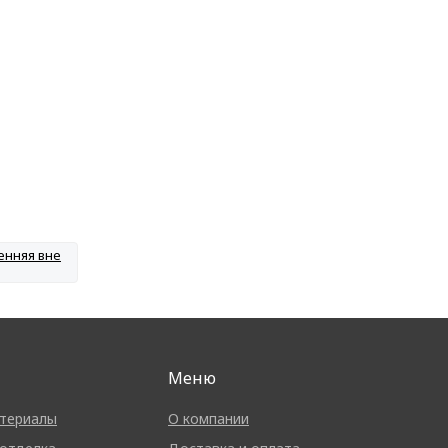
енняя вне
Меню
териалы
О компании