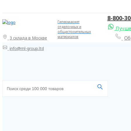
8-800-30
Гипермаркет
отделочных и
Лучше
общестроительных
материалов
Об
3 склада в Москве
info@ml-group.ltd