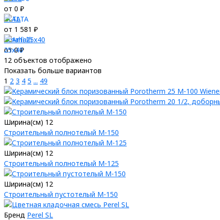
от 0 ₽
ALTA
от 1 581 ₽
Amalfi 25х40
от 0 ₽
12
объектов отображено
Показать больше вариантов
1
2
3
4
5
...
49
Ширина(см) 12
Строительный полнотелый М-150
Ширина(см) 12
Строительный полнотелый М-125
Ширина(см) 12
Строительный пустотелый М-150
Бренд
Perel SL