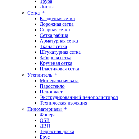
Труба
Листы
Сетка
Кладочная сетка
Дорожная сетка
Сварная сетка
Сетка рабица
Арматурная сетка
Тканая сетка
Штукатурная сетка
Заборная сетка
Крученая сетка
Пластиковая сетка
Утеплитель
Минеральная вата
Паростекло
Пенопласт
Экструдированный пенополистирол
Техническая изоляция
Пиломатериалы
Фанера
OSB
ДВП
Террасная доска
Брус