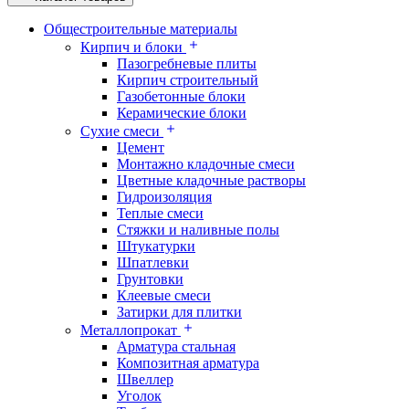
Общестроительные материалы
Кирпич и блоки
Пазогребневые плиты
Кирпич строительный
Газобетонные блоки
Керамические блоки
Сухие смеси
Цемент
Монтажно кладочные смеси
Цветные кладочные растворы
Гидроизоляция
Теплые смеси
Стяжки и наливные полы
Штукатурки
Шпатлевки
Грунтовки
Клеевые смеси
Затирки для плитки
Металлопрокат
Арматура стальная
Композитная арматура
Швеллер
Уголок