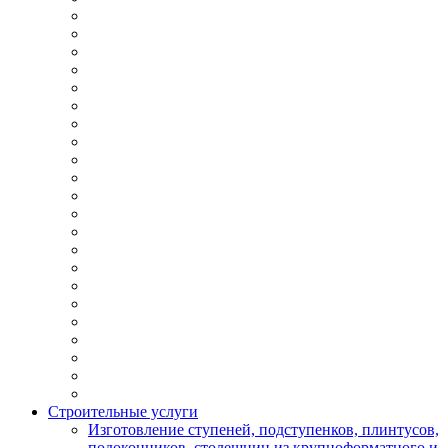
Строительные услуги
Изготовление ступеней, подступенков, плинтусов,
подоконников, столешниц из крупноформатного и