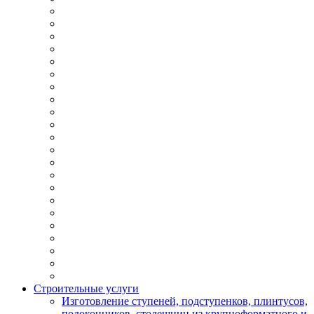
Строительные услуги
Изготовление ступеней, подступенков, плинтусов,
подоконников, столешниц из крупноформатного и