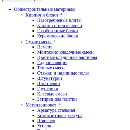
Общестроительные материалы
Кирпич и блоки
Пазогребневые плиты
Кирпич строительный
Газобетонные блоки
Керамические блоки
Сухие смеси
Цемент
Монтажно кладочные смеси
Цветные кладочные растворы
Гидроизоляция
Теплые смеси
Стяжки и наливные полы
Штукатурки
Шпатлевки
Грунтовки
Клеевые смеси
Затирки для плитки
Металлопрокат
Арматура стальная
Композитная арматура
Швеллер
Уголок