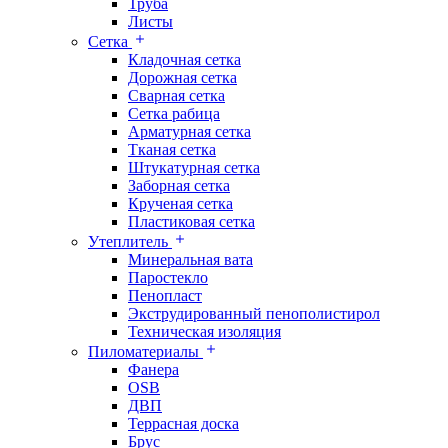
Труба
Листы
Сетка
Кладочная сетка
Дорожная сетка
Сварная сетка
Сетка рабица
Арматурная сетка
Тканая сетка
Штукатурная сетка
Заборная сетка
Крученая сетка
Пластиковая сетка
Утеплитель
Минеральная вата
Паростекло
Пенопласт
Экструдированный пенополистирол
Техническая изоляция
Пиломатериалы
Фанера
OSB
ДВП
Террасная доска
Брус