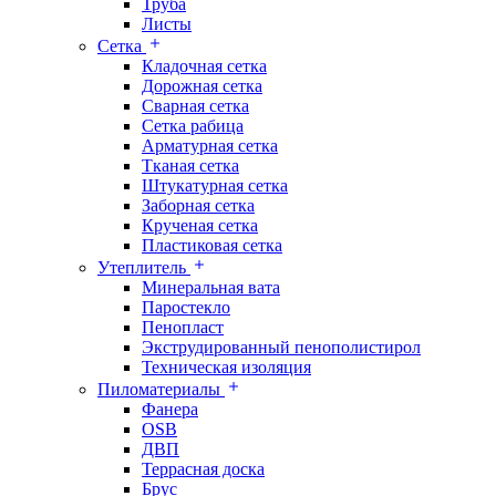
Труба
Листы
Сетка
Кладочная сетка
Дорожная сетка
Сварная сетка
Сетка рабица
Арматурная сетка
Тканая сетка
Штукатурная сетка
Заборная сетка
Крученая сетка
Пластиковая сетка
Утеплитель
Минеральная вата
Паростекло
Пенопласт
Экструдированный пенополистирол
Техническая изоляция
Пиломатериалы
Фанера
OSB
ДВП
Террасная доска
Брус