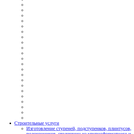
Строительные услуги
Изготовление ступеней, подступенков, плинтусов,
подоконников, столешниц из крупноформатного и