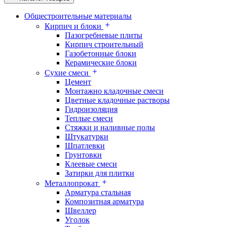
Общестроительные материалы
Кирпич и блоки
Пазогребневые плиты
Кирпич строительный
Газобетонные блоки
Керамические блоки
Сухие смеси
Цемент
Монтажно кладочные смеси
Цветные кладочные растворы
Гидроизоляция
Теплые смеси
Стяжки и наливные полы
Штукатурки
Шпатлевки
Грунтовки
Клеевые смеси
Затирки для плитки
Металлопрокат
Арматура стальная
Композитная арматура
Швеллер
Уголок