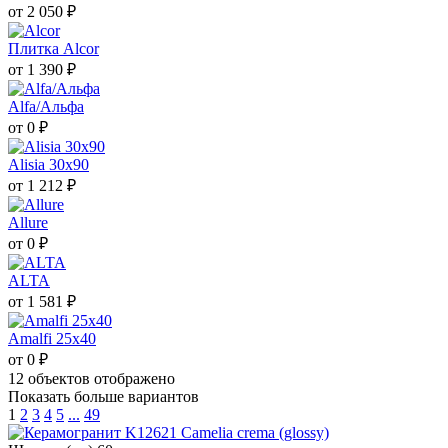
от 2 050 ₽
Плитка Alcor
от 1 390 ₽
Alfa/Альфа
от 0 ₽
Alisia 30x90
от 1 212 ₽
Allure
от 0 ₽
ALTA
от 1 581 ₽
Amalfi 25х40
от 0 ₽
12
объектов отображено
Показать больше вариантов
1
2
3
4
5
...
49