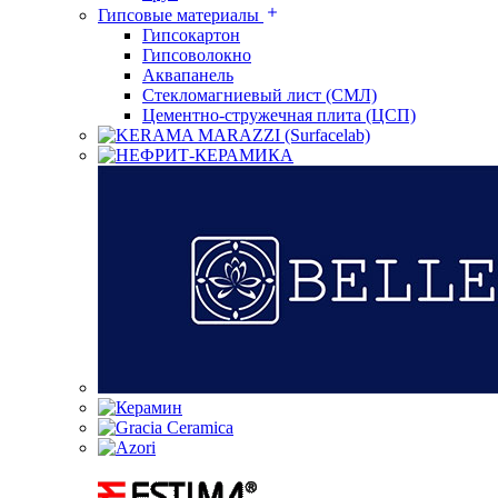
Гипсовые материалы
Гипсокартон
Гипсоволокно
Аквапанель
Стекломагниевый лист (СМЛ)
Цементно-стружечная плита (ЦСП)