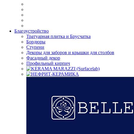
Благоустройство
Тратуарная плитка и Брусчатка
Бордюры
Ступени
Декоры для заборов и крышки для столбов
Фасадный декор
Профильный кирпич