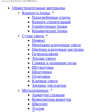
Общестроительные материалы
Кирпич и блоки
Пазогребневые плиты
Кирпич строительный
Газобетонные блоки
Керамические блоки
Сухие смеси
Цемент
Монтажно кладочные смеси
Цветные кладочные растворы
Гидроизоляция
Теплые смеси
Стяжки и наливные полы
Штукатурки
Шпатлевки
Грунтовки
Клеевые смеси
Затирки для плитки
Металлопрокат
Арматура стальная
Композитная арматура
Швеллер
Уголок