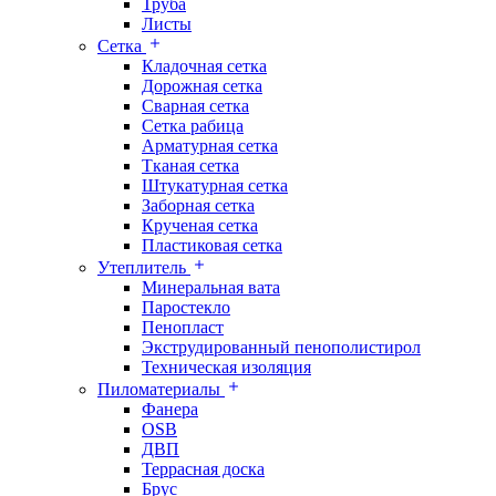
Труба
Листы
Сетка
Кладочная сетка
Дорожная сетка
Сварная сетка
Сетка рабица
Арматурная сетка
Тканая сетка
Штукатурная сетка
Заборная сетка
Крученая сетка
Пластиковая сетка
Утеплитель
Минеральная вата
Паростекло
Пенопласт
Экструдированный пенополистирол
Техническая изоляция
Пиломатериалы
Фанера
OSB
ДВП
Террасная доска
Брус