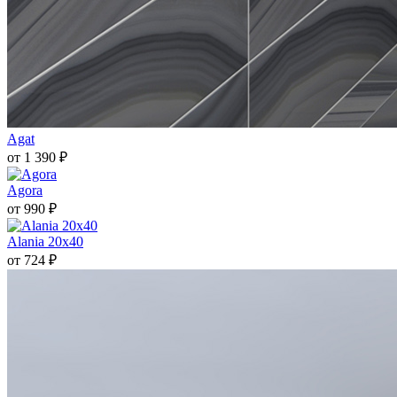
Agat
от 1 390 ₽
Agora
от 990 ₽
Alania 20х40
от 724 ₽