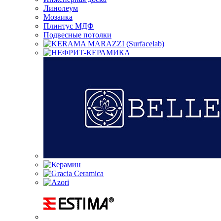
Линолеум
Мозаика
Плинтус МДФ
Подвесные потолки