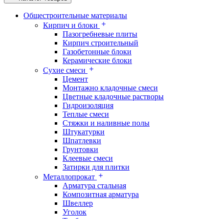
Общестроительные материалы
Кирпич и блоки
Пазогребневые плиты
Кирпич строительный
Газобетонные блоки
Керамические блоки
Сухие смеси
Цемент
Монтажно кладочные смеси
Цветные кладочные растворы
Гидроизоляция
Теплые смеси
Стяжки и наливные полы
Штукатурки
Шпатлевки
Грунтовки
Клеевые смеси
Затирки для плитки
Металлопрокат
Арматура стальная
Композитная арматура
Швеллер
Уголок