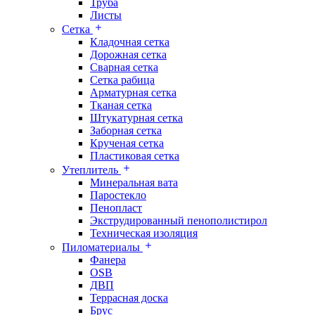
Труба
Листы
Сетка
Кладочная сетка
Дорожная сетка
Сварная сетка
Сетка рабица
Арматурная сетка
Тканая сетка
Штукатурная сетка
Заборная сетка
Крученая сетка
Пластиковая сетка
Утеплитель
Минеральная вата
Паростекло
Пенопласт
Экструдированный пенополистирол
Техническая изоляция
Пиломатериалы
Фанера
OSB
ДВП
Террасная доска
Брус