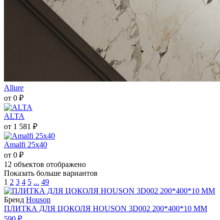
Allure
от 0 ₽
ALTA
от 1 581 ₽
Amalfi 25х40
от 0 ₽
12
объектов отображено
Показать больше вариантов
1
2
3
4
5
...
49
Бренд
Houson
ПЛИТКА ДЛЯ ЦОКОЛЯ HOUSON 3D002 200*400*10 ММ
590 ₽