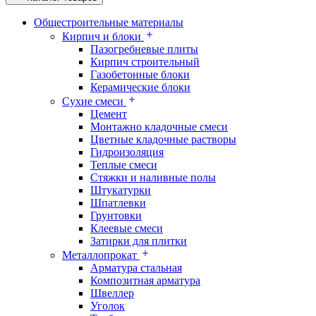
Общестроительные материалы
Кирпич и блоки
Пазогребневые плиты
Кирпич строительный
Газобетонные блоки
Керамические блоки
Сухие смеси
Цемент
Монтажно кладочные смеси
Цветные кладочные растворы
Гидроизоляция
Теплые смеси
Стяжки и наливные полы
Штукатурки
Шпатлевки
Грунтовки
Клеевые смеси
Затирки для плитки
Металлопрокат
Арматура стальная
Композитная арматура
Швеллер
Уголок