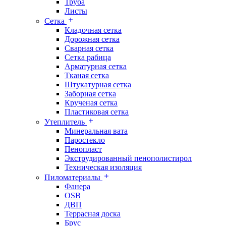
Труба
Листы
Сетка
Кладочная сетка
Дорожная сетка
Сварная сетка
Сетка рабица
Арматурная сетка
Тканая сетка
Штукатурная сетка
Заборная сетка
Крученая сетка
Пластиковая сетка
Утеплитель
Минеральная вата
Паростекло
Пенопласт
Экструдированный пенополистирол
Техническая изоляция
Пиломатериалы
Фанера
OSB
ДВП
Террасная доска
Брус