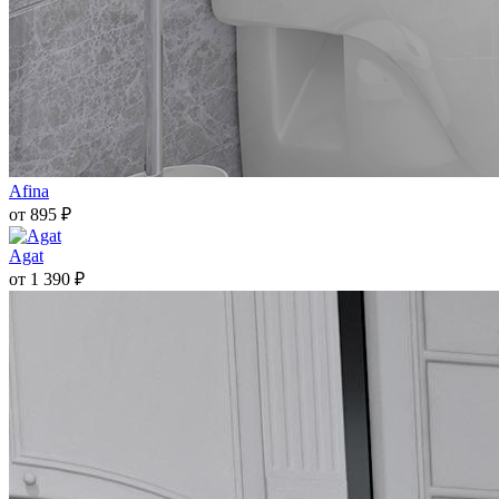
Afina
от 895 ₽
Agat
от 1 390 ₽