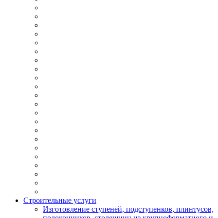
Строительные услуги
Изготовление ступеней, подступенков, плинтусов,
подоконников, столешниц из крупноформатного и