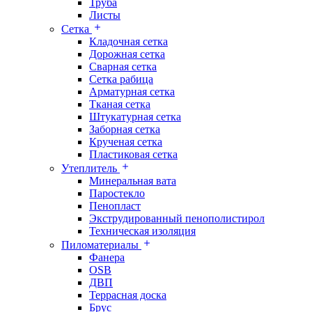
Труба
Листы
Сетка
Кладочная сетка
Дорожная сетка
Сварная сетка
Сетка рабица
Арматурная сетка
Тканая сетка
Штукатурная сетка
Заборная сетка
Крученая сетка
Пластиковая сетка
Утеплитель
Минеральная вата
Паростекло
Пенопласт
Экструдированный пенополистирол
Техническая изоляция
Пиломатериалы
Фанера
OSB
ДВП
Террасная доска
Брус