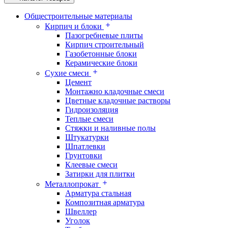
Общестроительные материалы
Кирпич и блоки
Пазогребневые плиты
Кирпич строительный
Газобетонные блоки
Керамические блоки
Сухие смеси
Цемент
Монтажно кладочные смеси
Цветные кладочные растворы
Гидроизоляция
Теплые смеси
Стяжки и наливные полы
Штукатурки
Шпатлевки
Грунтовки
Клеевые смеси
Затирки для плитки
Металлопрокат
Арматура стальная
Композитная арматура
Швеллер
Уголок