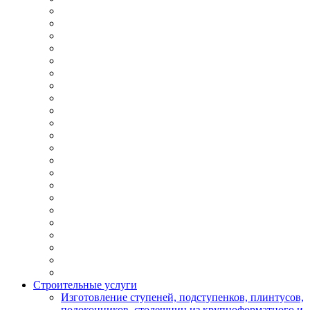
Строительные услуги
Изготовление ступеней, подступенков, плинтусов,
подоконников, столешниц из крупноформатного и