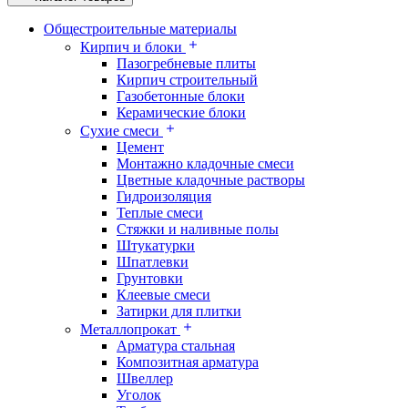
Общестроительные материалы
Кирпич и блоки
Пазогребневые плиты
Кирпич строительный
Газобетонные блоки
Керамические блоки
Сухие смеси
Цемент
Монтажно кладочные смеси
Цветные кладочные растворы
Гидроизоляция
Теплые смеси
Стяжки и наливные полы
Штукатурки
Шпатлевки
Грунтовки
Клеевые смеси
Затирки для плитки
Металлопрокат
Арматура стальная
Композитная арматура
Швеллер
Уголок