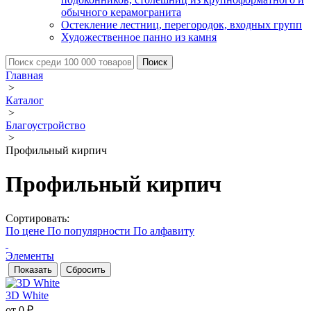
обычного керамогранита
Остекление лестниц, перегородок, входных групп
Художественное панно из камня
Главная
>
Каталог
>
Благоустройство
>
Профильный кирпич
Профильный кирпич
Сортировать:
По цене
По популярности
По алфавиту
Элементы
3D White
от 0 ₽