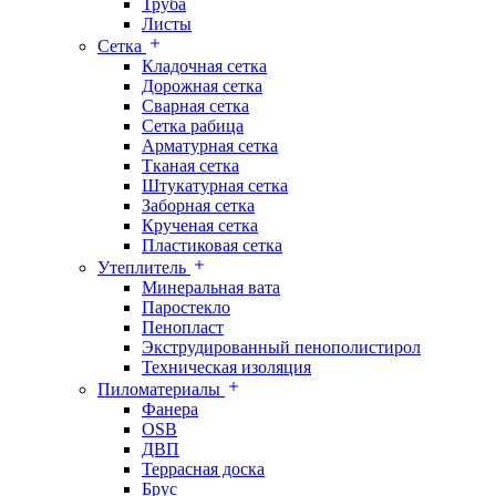
Труба
Листы
Сетка
Кладочная сетка
Дорожная сетка
Сварная сетка
Сетка рабица
Арматурная сетка
Тканая сетка
Штукатурная сетка
Заборная сетка
Крученая сетка
Пластиковая сетка
Утеплитель
Минеральная вата
Паростекло
Пенопласт
Экструдированный пенополистирол
Техническая изоляция
Пиломатериалы
Фанера
OSB
ДВП
Террасная доска
Брус