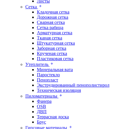
Листы
Сетка
Кладочная сетка
Дорожная сетка
Сварная сетка
Сетка рабица
Арматурная сетка
Тканая сетка
Штукатурная сетка
Заборная сетка
Крученая сетка
Пластиковая сетка
Утеплитель
Минеральная вата
Паростекло
Пенопласт
Экструдированный пенополистирол
Техническая изоляция
Пиломатериалы
Фанера
OSB
ДВП
Террасная доска
Брус
Гипсовые материалы