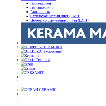
Гипсокартон
Гипсоволокно
Аквапанель
Стекломагниевый лист (СМЛ)
Цементно-стружечная плита (ЦСП)