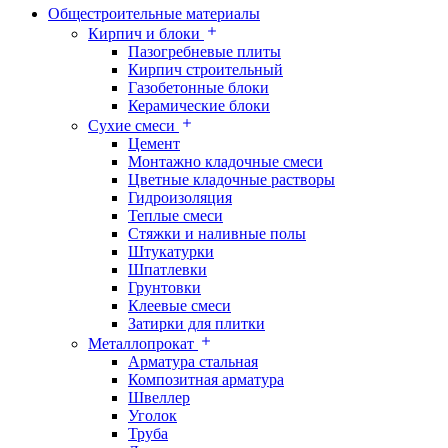
Общестроительные материалы
Кирпич и блоки
Пазогребневые плиты
Кирпич строительный
Газобетонные блоки
Керамические блоки
Сухие смеси
Цемент
Монтажно кладочные смеси
Цветные кладочные растворы
Гидроизоляция
Теплые смеси
Стяжки и наливные полы
Штукатурки
Шпатлевки
Грунтовки
Клеевые смеси
Затирки для плитки
Металлопрокат
Арматура стальная
Композитная арматура
Швеллер
Уголок
Труба