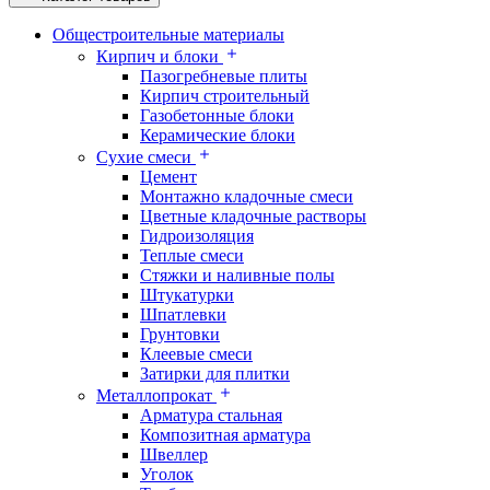
Общестроительные материалы
Кирпич и блоки
Пазогребневые плиты
Кирпич строительный
Газобетонные блоки
Керамические блоки
Сухие смеси
Цемент
Монтажно кладочные смеси
Цветные кладочные растворы
Гидроизоляция
Теплые смеси
Стяжки и наливные полы
Штукатурки
Шпатлевки
Грунтовки
Клеевые смеси
Затирки для плитки
Металлопрокат
Арматура стальная
Композитная арматура
Швеллер
Уголок