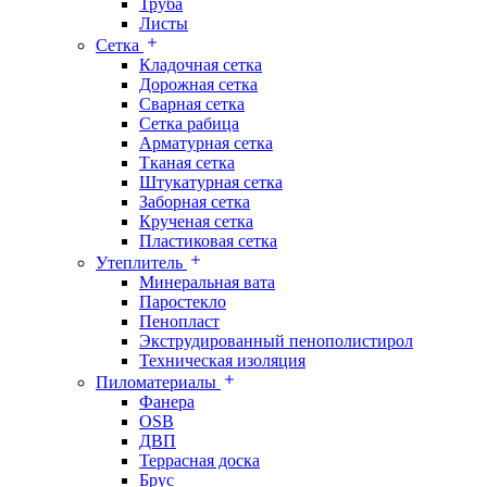
Труба
Листы
Сетка
Кладочная сетка
Дорожная сетка
Сварная сетка
Сетка рабица
Арматурная сетка
Тканая сетка
Штукатурная сетка
Заборная сетка
Крученая сетка
Пластиковая сетка
Утеплитель
Минеральная вата
Паростекло
Пенопласт
Экструдированный пенополистирол
Техническая изоляция
Пиломатериалы
Фанера
OSB
ДВП
Террасная доска
Брус