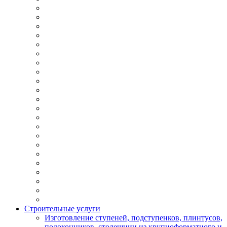
Строительные услуги
Изготовление ступеней, подступенков, плинтусов,
подоконников, столешниц из крупноформатного и