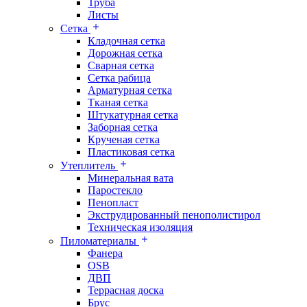
Труба
Листы
Сетка
Кладочная сетка
Дорожная сетка
Сварная сетка
Сетка рабица
Арматурная сетка
Тканая сетка
Штукатурная сетка
Заборная сетка
Крученая сетка
Пластиковая сетка
Утеплитель
Минеральная вата
Паростекло
Пенопласт
Экструдированный пенополистирол
Техническая изоляция
Пиломатериалы
Фанера
OSB
ДВП
Террасная доска
Брус