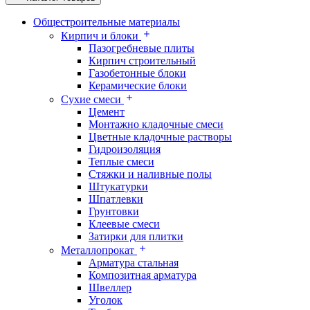
Общестроительные материалы
Кирпич и блоки
Пазогребневые плиты
Кирпич строительный
Газобетонные блоки
Керамические блоки
Сухие смеси
Цемент
Монтажно кладочные смеси
Цветные кладочные растворы
Гидроизоляция
Теплые смеси
Стяжки и наливные полы
Штукатурки
Шпатлевки
Грунтовки
Клеевые смеси
Затирки для плитки
Металлопрокат
Арматура стальная
Композитная арматура
Швеллер
Уголок