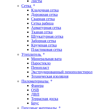
Листы
Сетка
Кладочная сетка
Дорожная сетка
Сварная сетка
Сетка рабица
Арматурная сетка
Тканая сетка
Штукатурная сетка
Заборная сетка
Крученая сетка
Пластиковая сетка
Утеплитель
Минеральная вата
Паростекло
Пенопласт
Экструдированный пенополистирол
Техническая изоляция
Пиломатериалы
Фанера
OSB
ДВП
Террасная доска
Брус
Гипсовые материалы