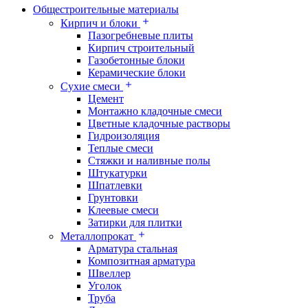
Общестроительные материалы
Кирпич и блоки
Пазогребневые плиты
Кирпич строительный
Газобетонные блоки
Керамические блоки
Сухие смеси
Цемент
Монтажно кладочные смеси
Цветные кладочные растворы
Гидроизоляция
Теплые смеси
Стяжки и наливные полы
Штукатурки
Шпатлевки
Грунтовки
Клеевые смеси
Затирки для плитки
Металлопрокат
Арматура стальная
Композитная арматура
Швеллер
Уголок
Труба