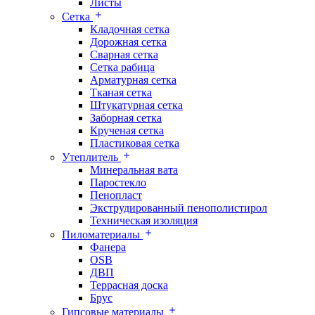
Листы
Сетка
Кладочная сетка
Дорожная сетка
Сварная сетка
Сетка рабица
Арматурная сетка
Тканая сетка
Штукатурная сетка
Заборная сетка
Крученая сетка
Пластиковая сетка
Утеплитель
Минеральная вата
Паростекло
Пенопласт
Экструдированный пенополистирол
Техническая изоляция
Пиломатериалы
Фанера
OSB
ДВП
Террасная доска
Брус
Гипсовые материалы