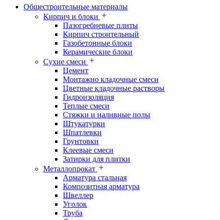
Общестроительные материалы
Кирпич и блоки
Пазогребневые плиты
Кирпич строительный
Газобетонные блоки
Керамические блоки
Сухие смеси
Цемент
Монтажно кладочные смеси
Цветные кладочные растворы
Гидроизоляция
Теплые смеси
Стяжки и наливные полы
Штукатурки
Шпатлевки
Грунтовки
Клеевые смеси
Затирки для плитки
Металлопрокат
Арматура стальная
Композитная арматура
Швеллер
Уголок
Труба