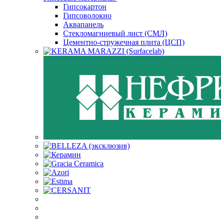
Гипсокартон
Гипсоволокно
Аквапанель
Стекломагниевый лист (СМЛ)
Цементно-стружечная плита (ЦСП)