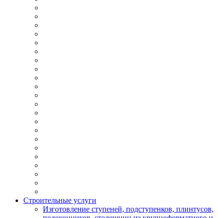
Строительные услуги
Изготовление ступеней, подступенков, плинтусов,
подоконников, столешниц из крупноформатного и