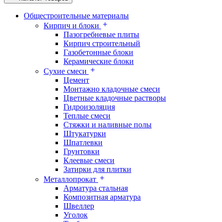
Общестроительные материалы
Кирпич и блоки
Пазогребневые плиты
Кирпич строительный
Газобетонные блоки
Керамические блоки
Сухие смеси
Цемент
Монтажно кладочные смеси
Цветные кладочные растворы
Гидроизоляция
Теплые смеси
Стяжки и наливные полы
Штукатурки
Шпатлевки
Грунтовки
Клеевые смеси
Затирки для плитки
Металлопрокат
Арматура стальная
Композитная арматура
Швеллер
Уголок