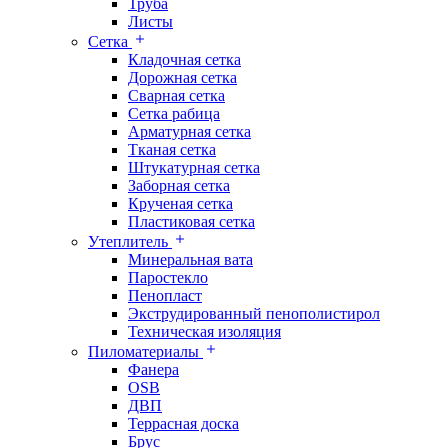
Труба
Листы
Сетка
Кладочная сетка
Дорожная сетка
Сварная сетка
Сетка рабица
Арматурная сетка
Тканая сетка
Штукатурная сетка
Заборная сетка
Крученая сетка
Пластиковая сетка
Утеплитель
Минеральная вата
Паростекло
Пенопласт
Экструдированный пенополистирол
Техническая изоляция
Пиломатериалы
Фанера
OSB
ДВП
Террасная доска
Брус