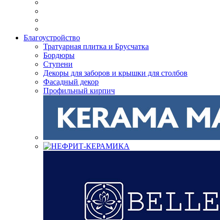
Благоустройство
Тратуарная плитка и Брусчатка
Бордюры
Ступени
Декоры для заборов и крышки для столбов
Фасадный декор
Профильный кирпич