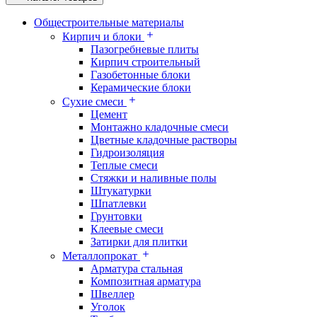
Общестроительные материалы
Кирпич и блоки
Пазогребневые плиты
Кирпич строительный
Газобетонные блоки
Керамические блоки
Сухие смеси
Цемент
Монтажно кладочные смеси
Цветные кладочные растворы
Гидроизоляция
Теплые смеси
Стяжки и наливные полы
Штукатурки
Шпатлевки
Грунтовки
Клеевые смеси
Затирки для плитки
Металлопрокат
Арматура стальная
Композитная арматура
Швеллер
Уголок