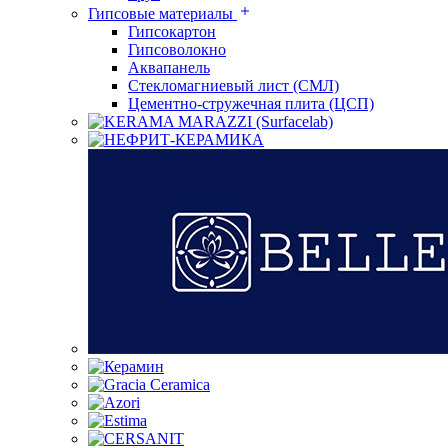
Гипсовые материалы
Гипсокартон
Гипсоволокно
Аквапанель
Стекломагниевый лист (СМЛ)
Цементно-стружечная плита (ЦСП)