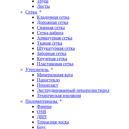
Труба
Листы
Сетка
Кладочная сетка
Дорожная сетка
Сварная сетка
Сетка рабица
Арматурная сетка
Тканая сетка
Штукатурная сетка
Заборная сетка
Крученая сетка
Пластиковая сетка
Утеплитель
Минеральная вата
Паростекло
Пенопласт
Экструдированный пенополистирол
Техническая изоляция
Пиломатериалы
Фанера
OSB
ДВП
Террасная доска
Брус