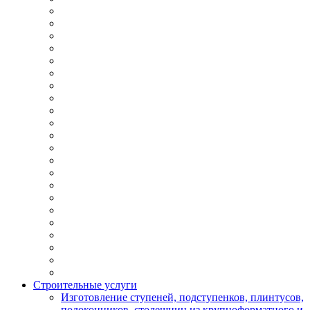
Строительные услуги
Изготовление ступеней, подступенков, плинтусов,
подоконников, столешниц из крупноформатного и