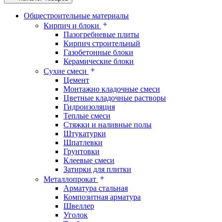
Общестроительные материалы
Кирпич и блоки
Пазогребневые плиты
Кирпич строительный
Газобетонные блоки
Керамические блоки
Сухие смеси
Цемент
Монтажно кладочные смеси
Цветные кладочные растворы
Гидроизоляция
Теплые смеси
Стяжки и наливные полы
Штукатурки
Шпатлевки
Грунтовки
Клеевые смеси
Затирки для плитки
Металлопрокат
Арматура стальная
Композитная арматура
Швеллер
Уголок