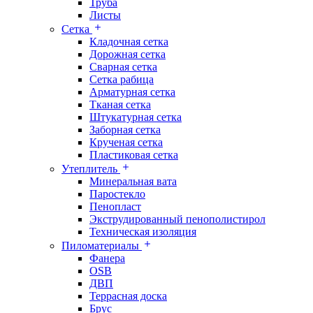
Труба
Листы
Сетка
Кладочная сетка
Дорожная сетка
Сварная сетка
Сетка рабица
Арматурная сетка
Тканая сетка
Штукатурная сетка
Заборная сетка
Крученая сетка
Пластиковая сетка
Утеплитель
Минеральная вата
Паростекло
Пенопласт
Экструдированный пенополистирол
Техническая изоляция
Пиломатериалы
Фанера
OSB
ДВП
Террасная доска
Брус