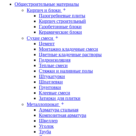
Общестроительные материалы
Кирпич и блоки
Пазогребневые плиты
Кирпич строительный
Газобетонные блоки
Керамические блоки
Сухие смеси
Цемент
Монтажно кладочные смеси
Цветные кладочные растворы
Гидроизоляция
Теплые смеси
Стяжки и наливные полы
Штукатурки
Шпатлевки
Грунтовки
Клеевые смеси
Затирки для плитки
Металлопрокат
Арматура стальная
Композитная арматура
Швеллер
Уголок
Труба