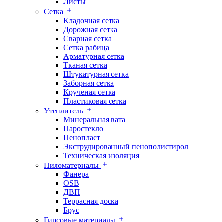
Листы
Сетка
Кладочная сетка
Дорожная сетка
Сварная сетка
Сетка рабица
Арматурная сетка
Тканая сетка
Штукатурная сетка
Заборная сетка
Крученая сетка
Пластиковая сетка
Утеплитель
Минеральная вата
Паростекло
Пенопласт
Экструдированный пенополистирол
Техническая изоляция
Пиломатериалы
Фанера
OSB
ДВП
Террасная доска
Брус
Гипсовые материалы