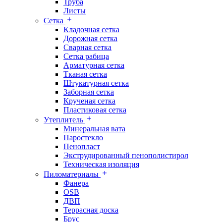
Труба
Листы
Сетка
Кладочная сетка
Дорожная сетка
Сварная сетка
Сетка рабица
Арматурная сетка
Тканая сетка
Штукатурная сетка
Заборная сетка
Крученая сетка
Пластиковая сетка
Утеплитель
Минеральная вата
Паростекло
Пенопласт
Экструдированный пенополистирол
Техническая изоляция
Пиломатериалы
Фанера
OSB
ДВП
Террасная доска
Брус