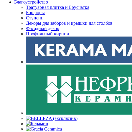
Благоустройство
Тратуарная плитка и Брусчатка
Бордюры
Ступени
Декоры для заборов и крышки для столбов
Фасадный декор
Профильный кирпич