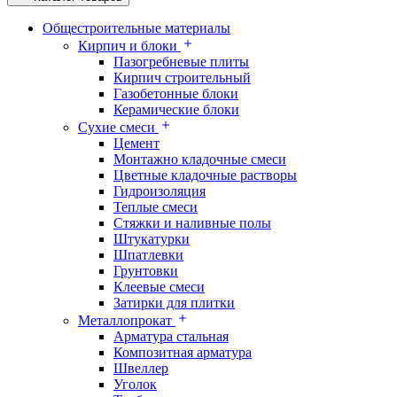
Общестроительные материалы
Кирпич и блоки
Пазогребневые плиты
Кирпич строительный
Газобетонные блоки
Керамические блоки
Сухие смеси
Цемент
Монтажно кладочные смеси
Цветные кладочные растворы
Гидроизоляция
Теплые смеси
Стяжки и наливные полы
Штукатурки
Шпатлевки
Грунтовки
Клеевые смеси
Затирки для плитки
Металлопрокат
Арматура стальная
Композитная арматура
Швеллер
Уголок