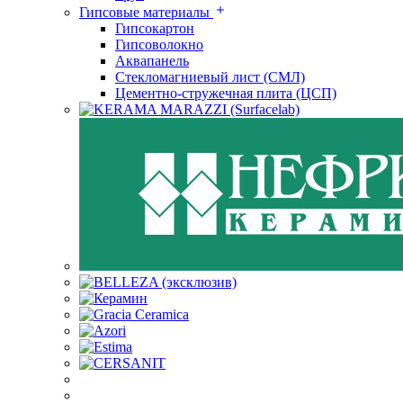
Гипсовые материалы
Гипсокартон
Гипсоволокно
Аквапанель
Стекломагниевый лист (СМЛ)
Цементно-стружечная плита (ЦСП)