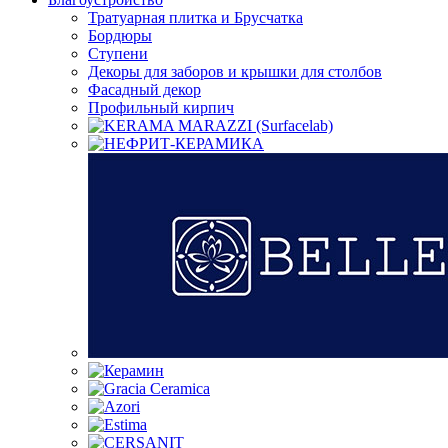
Тратуарная плитка и Брусчатка
Бордюры
Ступени
Декоры для заборов и крышки для столбов
Фасадный декор
Профильный кирпич