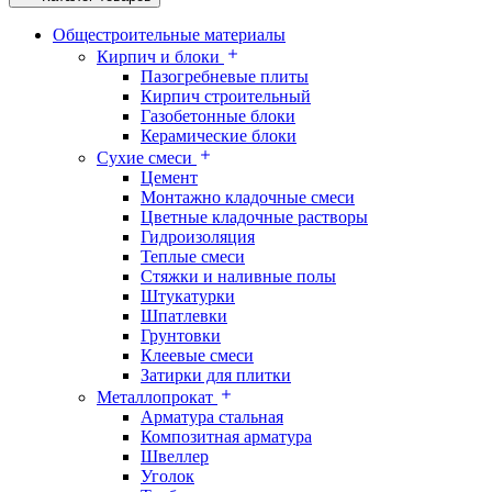
Общестроительные материалы
Кирпич и блоки
Пазогребневые плиты
Кирпич строительный
Газобетонные блоки
Керамические блоки
Сухие смеси
Цемент
Монтажно кладочные смеси
Цветные кладочные растворы
Гидроизоляция
Теплые смеси
Стяжки и наливные полы
Штукатурки
Шпатлевки
Грунтовки
Клеевые смеси
Затирки для плитки
Металлопрокат
Арматура стальная
Композитная арматура
Швеллер
Уголок