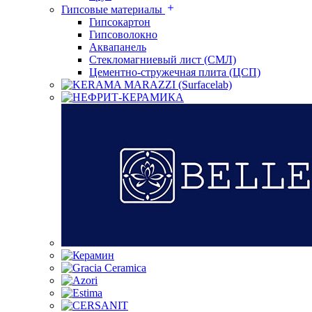
Гипсовые материалы
Гипсокартон
Гипсоволокно
Аквапанель
Стекломагниевый лист (СМЛ)
Цементно-стружечная плита (ЦСП)