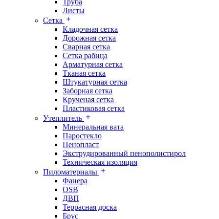
Труба
Листы
Сетка
Кладочная сетка
Дорожная сетка
Сварная сетка
Сетка рабица
Арматурная сетка
Тканая сетка
Штукатурная сетка
Заборная сетка
Крученая сетка
Пластиковая сетка
Утеплитель
Минеральная вата
Паростекло
Пенопласт
Экструдированный пенополистирол
Техническая изоляция
Пиломатериалы
Фанера
OSB
ДВП
Террасная доска
Брус