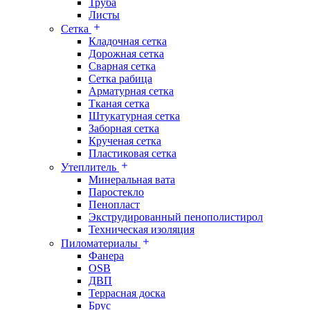
Труба
Листы
Сетка
Кладочная сетка
Дорожная сетка
Сварная сетка
Сетка рабица
Арматурная сетка
Тканая сетка
Штукатурная сетка
Заборная сетка
Крученая сетка
Пластиковая сетка
Утеплитель
Минеральная вата
Паростекло
Пенопласт
Экструдированный пенополистирол
Техническая изоляция
Пиломатериалы
Фанера
OSB
ДВП
Террасная доска
Брус