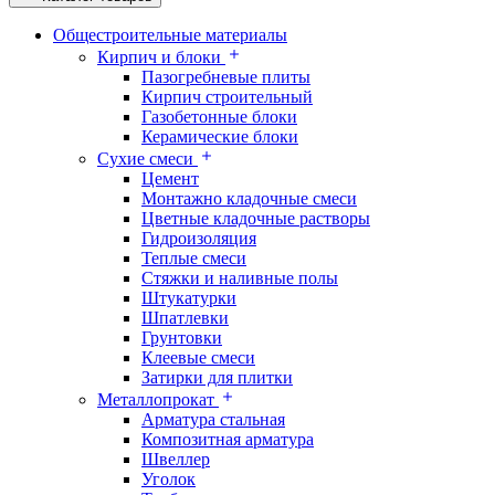
Общестроительные материалы
Кирпич и блоки
Пазогребневые плиты
Кирпич строительный
Газобетонные блоки
Керамические блоки
Сухие смеси
Цемент
Монтажно кладочные смеси
Цветные кладочные растворы
Гидроизоляция
Теплые смеси
Стяжки и наливные полы
Штукатурки
Шпатлевки
Грунтовки
Клеевые смеси
Затирки для плитки
Металлопрокат
Арматура стальная
Композитная арматура
Швеллер
Уголок