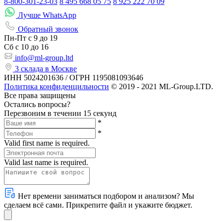
8-800-301-23-03
8 495 668 05 75
8 925 222 70 09
Лучше WhatsApp
Обратный звонок
Пн-Пт
с 9 до 19
Сб с
10 до 16
info@ml-group.ltd
3 склада в Москве
ИНН 5024201636 / ОГРН 1195081093646
Политика конфиденцильности
© 2019 - 2021 ML-Group.LTD.
Все права защищены
Остались вопросы?
Перезвоним в течении 15 секунд
*
*
Valid first name is required.
Valid last name is required.
Нет времени заниматься подбором и анализом? Мы
сделаем всё сами. Прикрепите файл и укажите бюджет.