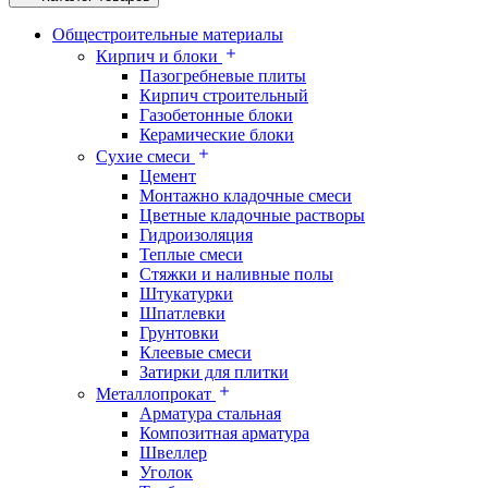
Общестроительные материалы
Кирпич и блоки
Пазогребневые плиты
Кирпич строительный
Газобетонные блоки
Керамические блоки
Сухие смеси
Цемент
Монтажно кладочные смеси
Цветные кладочные растворы
Гидроизоляция
Теплые смеси
Стяжки и наливные полы
Штукатурки
Шпатлевки
Грунтовки
Клеевые смеси
Затирки для плитки
Металлопрокат
Арматура стальная
Композитная арматура
Швеллер
Уголок