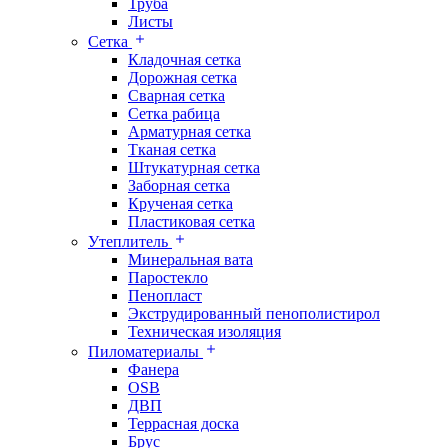
Труба
Листы
Сетка
Кладочная сетка
Дорожная сетка
Сварная сетка
Сетка рабица
Арматурная сетка
Тканая сетка
Штукатурная сетка
Заборная сетка
Крученая сетка
Пластиковая сетка
Утеплитель
Минеральная вата
Паростекло
Пенопласт
Экструдированный пенополистирол
Техническая изоляция
Пиломатериалы
Фанера
OSB
ДВП
Террасная доска
Брус