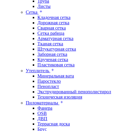
Труба
Листы
Сетка
Кладочная сетка
Дорожная сетка
Сварная сетка
Сетка рабица
Арматурная сетка
Тканая сетка
Штукатурная сетка
Заборная сетка
Крученая сетка
Пластиковая сетка
Утеплитель
Минеральная вата
Паростекло
Пенопласт
Экструдированный пенополистирол
Техническая изоляция
Пиломатериалы
Фанера
OSB
ДВП
Террасная доска
Брус