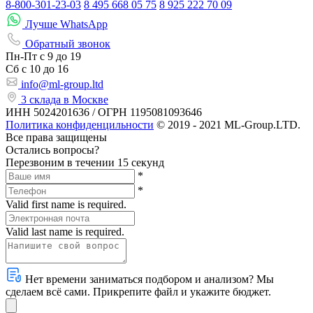
8-800-301-23-03
8 495 668 05 75
8 925 222 70 09
Лучше WhatsApp
Обратный звонок
Пн-Пт
с 9 до 19
Сб с
10 до 16
info@ml-group.ltd
3 склада в Москве
ИНН 5024201636 / ОГРН 1195081093646
Политика конфиденцильности
© 2019 - 2021 ML-Group.LTD.
Все права защищены
Остались вопросы?
Перезвоним в течении 15 секунд
*
*
Valid first name is required.
Valid last name is required.
Нет времени заниматься подбором и анализом? Мы
сделаем всё сами. Прикрепите файл и укажите бюджет.