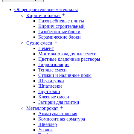
Общестроительные материалы
Кирпич и блоки
Пазогребневые плиты
Кирпич строительный
Газобетонные блоки
Керамические блоки
Сухие смеси
Цемент
Монтажно кладочные смеси
Цветные кладочные растворы
Гидроизоляция
Теплые смеси
Стяжки и наливные полы
Штукатурки
Шпатлевки
Грунтовки
Клеевые смеси
Затирки для плитки
Металлопрокат
Арматура стальная
Композитная арматура
Швеллер
Уголок