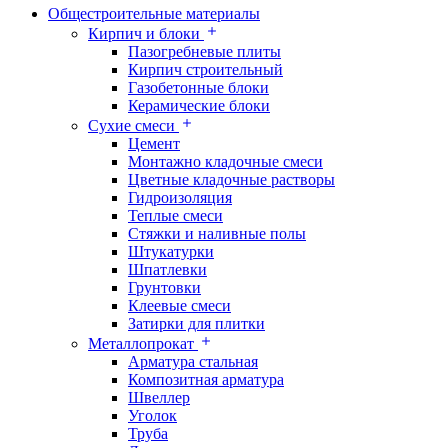
Общестроительные материалы
Кирпич и блоки
Пазогребневые плиты
Кирпич строительный
Газобетонные блоки
Керамические блоки
Сухие смеси
Цемент
Монтажно кладочные смеси
Цветные кладочные растворы
Гидроизоляция
Теплые смеси
Стяжки и наливные полы
Штукатурки
Шпатлевки
Грунтовки
Клеевые смеси
Затирки для плитки
Металлопрокат
Арматура стальная
Композитная арматура
Швеллер
Уголок
Труба