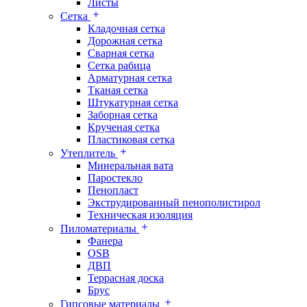
Листы
Сетка
Кладочная сетка
Дорожная сетка
Сварная сетка
Сетка рабица
Арматурная сетка
Тканая сетка
Штукатурная сетка
Заборная сетка
Крученая сетка
Пластиковая сетка
Утеплитель
Минеральная вата
Паростекло
Пенопласт
Экструдированный пенополистирол
Техническая изоляция
Пиломатериалы
Фанера
OSB
ДВП
Террасная доска
Брус
Гипсовые материалы