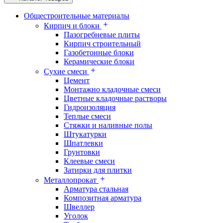
Общестроительные материалы
Кирпич и блоки
Пазогребневые плиты
Кирпич строительный
Газобетонные блоки
Керамические блоки
Сухие смеси
Цемент
Монтажно кладочные смеси
Цветные кладочные растворы
Гидроизоляция
Теплые смеси
Стяжки и наливные полы
Штукатурки
Шпатлевки
Грунтовки
Клеевые смеси
Затирки для плитки
Металлопрокат
Арматура стальная
Композитная арматура
Швеллер
Уголок