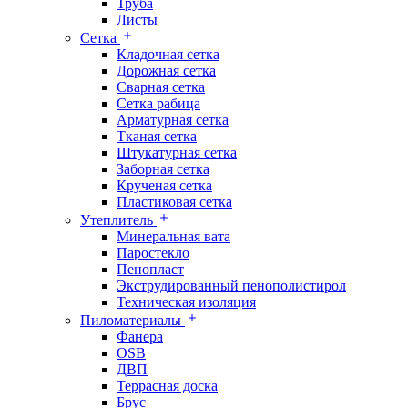
Труба
Листы
Сетка
Кладочная сетка
Дорожная сетка
Сварная сетка
Сетка рабица
Арматурная сетка
Тканая сетка
Штукатурная сетка
Заборная сетка
Крученая сетка
Пластиковая сетка
Утеплитель
Минеральная вата
Паростекло
Пенопласт
Экструдированный пенополистирол
Техническая изоляция
Пиломатериалы
Фанера
OSB
ДВП
Террасная доска
Брус