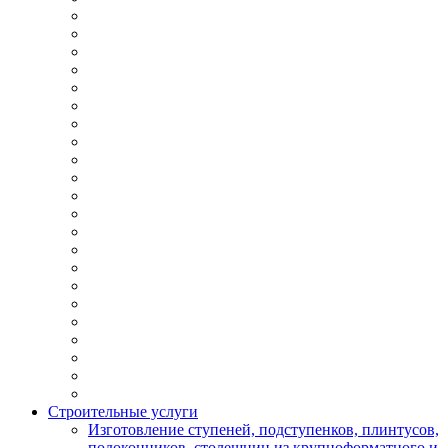
Строительные услуги
Изготовление ступеней, подступенков, плинтусов,
подоконников, столешниц из крупноформатного и