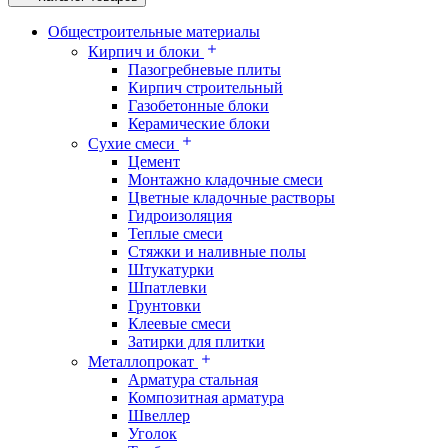
Общестроительные материалы
Кирпич и блоки
Пазогребневые плиты
Кирпич строительный
Газобетонные блоки
Керамические блоки
Сухие смеси
Цемент
Монтажно кладочные смеси
Цветные кладочные растворы
Гидроизоляция
Теплые смеси
Стяжки и наливные полы
Штукатурки
Шпатлевки
Грунтовки
Клеевые смеси
Затирки для плитки
Металлопрокат
Арматура стальная
Композитная арматура
Швеллер
Уголок