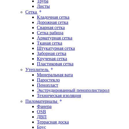
Труба
Листы
Сетка
Кладочная сетка
Дорожная сетка
Сварная сетка
Сетка рабица
Арматурная сетка
Тканая сетка
Штукатурная сетка
Заборная сетка
Крученая сетка
Пластиковая сетка
Утеплитель
Минеральная вата
Паростекло
Пенопласт
Экструдированный пенополистирол
Техническая изоляция
Пиломатериалы
Фанера
OSB
ДВП
Террасная доска
Брус