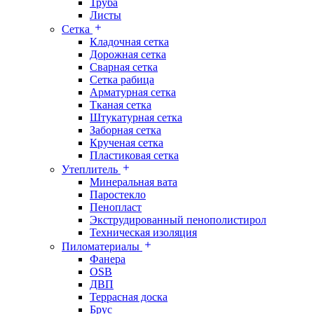
Труба
Листы
Сетка
Кладочная сетка
Дорожная сетка
Сварная сетка
Сетка рабица
Арматурная сетка
Тканая сетка
Штукатурная сетка
Заборная сетка
Крученая сетка
Пластиковая сетка
Утеплитель
Минеральная вата
Паростекло
Пенопласт
Экструдированный пенополистирол
Техническая изоляция
Пиломатериалы
Фанера
OSB
ДВП
Террасная доска
Брус