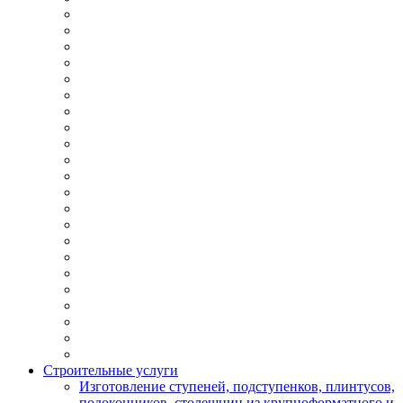
Строительные услуги
Изготовление ступеней, подступенков, плинтусов,
подоконников, столешниц из крупноформатного и