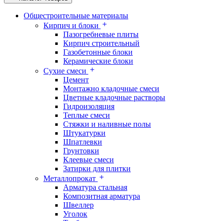
Общестроительные материалы
Кирпич и блоки
Пазогребневые плиты
Кирпич строительный
Газобетонные блоки
Керамические блоки
Сухие смеси
Цемент
Монтажно кладочные смеси
Цветные кладочные растворы
Гидроизоляция
Теплые смеси
Стяжки и наливные полы
Штукатурки
Шпатлевки
Грунтовки
Клеевые смеси
Затирки для плитки
Металлопрокат
Арматура стальная
Композитная арматура
Швеллер
Уголок