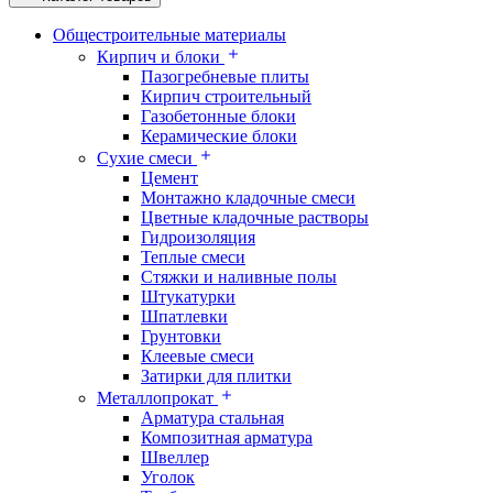
Общестроительные материалы
Кирпич и блоки
Пазогребневые плиты
Кирпич строительный
Газобетонные блоки
Керамические блоки
Сухие смеси
Цемент
Монтажно кладочные смеси
Цветные кладочные растворы
Гидроизоляция
Теплые смеси
Стяжки и наливные полы
Штукатурки
Шпатлевки
Грунтовки
Клеевые смеси
Затирки для плитки
Металлопрокат
Арматура стальная
Композитная арматура
Швеллер
Уголок