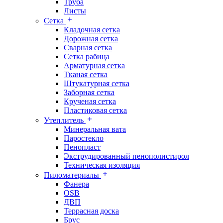
Труба
Листы
Сетка
Кладочная сетка
Дорожная сетка
Сварная сетка
Сетка рабица
Арматурная сетка
Тканая сетка
Штукатурная сетка
Заборная сетка
Крученая сетка
Пластиковая сетка
Утеплитель
Минеральная вата
Паростекло
Пенопласт
Экструдированный пенополистирол
Техническая изоляция
Пиломатериалы
Фанера
OSB
ДВП
Террасная доска
Брус