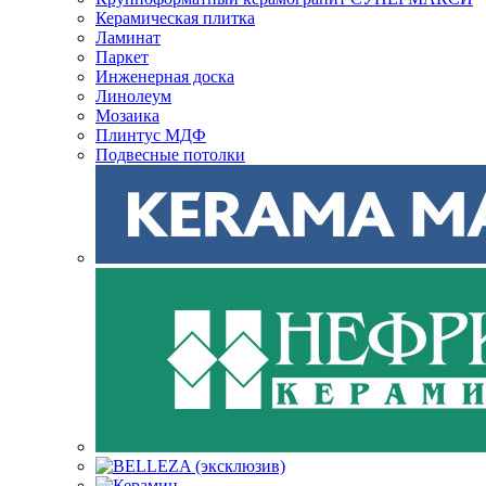
Керамическая плитка
Ламинат
Паркет
Инженерная доска
Линолеум
Мозаика
Плинтус МДФ
Подвесные потолки