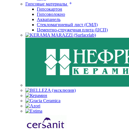
Гипсовые материалы
Гипсокартон
Гипсоволокно
Аквапанель
Стекломагниевый лист (СМЛ)
Цементно-стружечная плита (ЦСП)