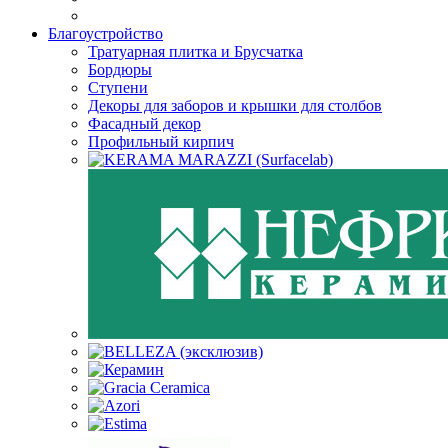
Благоустройство
Тратуарная плитка и Брусчатка
Бордюры
Ступени
Декоры для заборов и крышки для столбов
Фасадный декор
Профильный кирпич