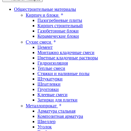
Общестроительные материалы
Кирпич и блоки
Пазогребневые плиты
Кирпич строительный
Газобетонные блоки
Керамические блоки
Сухие смеси
Цемент
Монтажно кладочные смеси
Цветные кладочные растворы
Гидроизоляция
Теплые смеси
Стяжки и наливные полы
Штукатурки
Шпатлевки
Грунтовки
Клеевые смеси
Затирки для плитки
Металлопрокат
Арматура стальная
Композитная арматура
Швеллер
Уголок