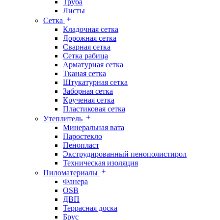
Труба
Листы
Сетка
Кладочная сетка
Дорожная сетка
Сварная сетка
Сетка рабица
Арматурная сетка
Тканая сетка
Штукатурная сетка
Заборная сетка
Крученая сетка
Пластиковая сетка
Утеплитель
Минеральная вата
Паростекло
Пенопласт
Экструдированный пенополистирол
Техническая изоляция
Пиломатериалы
Фанера
OSB
ДВП
Террасная доска
Брус