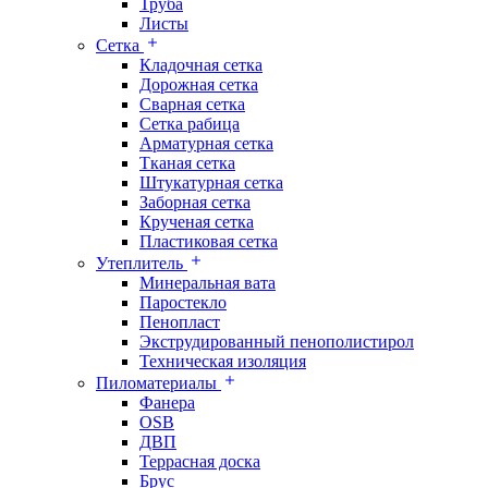
Труба
Листы
Сетка
Кладочная сетка
Дорожная сетка
Сварная сетка
Сетка рабица
Арматурная сетка
Тканая сетка
Штукатурная сетка
Заборная сетка
Крученая сетка
Пластиковая сетка
Утеплитель
Минеральная вата
Паростекло
Пенопласт
Экструдированный пенополистирол
Техническая изоляция
Пиломатериалы
Фанера
OSB
ДВП
Террасная доска
Брус