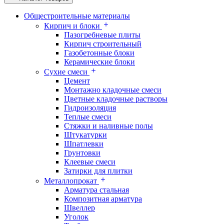
Общестроительные материалы
Кирпич и блоки
Пазогребневые плиты
Кирпич строительный
Газобетонные блоки
Керамические блоки
Сухие смеси
Цемент
Монтажно кладочные смеси
Цветные кладочные растворы
Гидроизоляция
Теплые смеси
Стяжки и наливные полы
Штукатурки
Шпатлевки
Грунтовки
Клеевые смеси
Затирки для плитки
Металлопрокат
Арматура стальная
Композитная арматура
Швеллер
Уголок