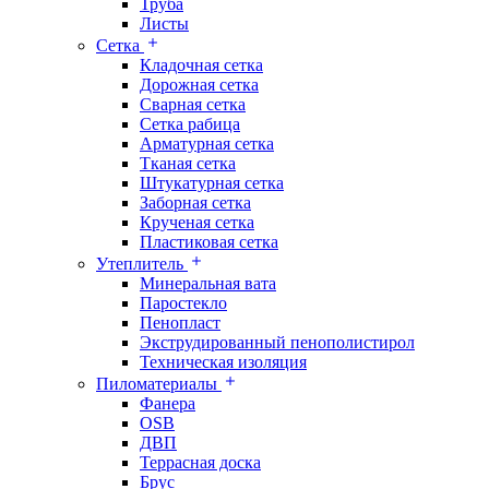
Труба
Листы
Сетка
Кладочная сетка
Дорожная сетка
Сварная сетка
Сетка рабица
Арматурная сетка
Тканая сетка
Штукатурная сетка
Заборная сетка
Крученая сетка
Пластиковая сетка
Утеплитель
Минеральная вата
Паростекло
Пенопласт
Экструдированный пенополистирол
Техническая изоляция
Пиломатериалы
Фанера
OSB
ДВП
Террасная доска
Брус