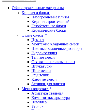
Общестроительные материалы
Кирпич и блоки
Пазогребневые плиты
Кирпич строительный
Газобетонные блоки
Керамические блоки
Сухие смеси
Цемент
Монтажно кладочные смеси
Цветные кладочные растворы
Гидроизоляция
Теплые смеси
Стяжки и наливные полы
Штукатурки
Шпатлевки
Грунтовки
Клеевые смеси
Затирки для плитки
Металлопрокат
Арматура стальная
Композитная арматура
Швеллер
Уголок