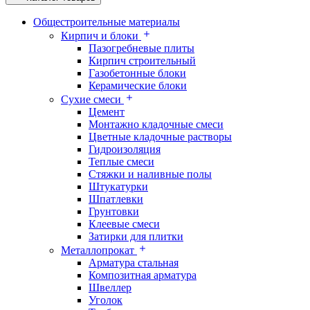
Общестроительные материалы
Кирпич и блоки
Пазогребневые плиты
Кирпич строительный
Газобетонные блоки
Керамические блоки
Сухие смеси
Цемент
Монтажно кладочные смеси
Цветные кладочные растворы
Гидроизоляция
Теплые смеси
Стяжки и наливные полы
Штукатурки
Шпатлевки
Грунтовки
Клеевые смеси
Затирки для плитки
Металлопрокат
Арматура стальная
Композитная арматура
Швеллер
Уголок