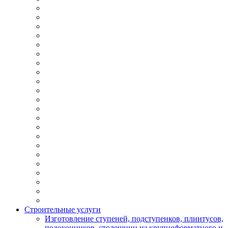
Строительные услуги
Изготовление ступеней, подступенков, плинтусов,
подоконников, столешниц из крупноформатного и