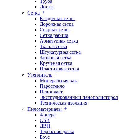
Труба
Листы
Сетка
Кладочная сетка
Дорожная сетка
Сварная сетка
Сетка рабица
Арматурная сетка
Тканая сетка
Штукатурная сетка
Заборная сетка
Крученая сетка
Пластиковая сетка
Утеплитель
Минеральная вата
Паростекло
Пенопласт
Экструдированный пенополистирол
Техническая изоляция
Пиломатериалы
Фанера
OSB
ДВП
Террасная доска
Брус