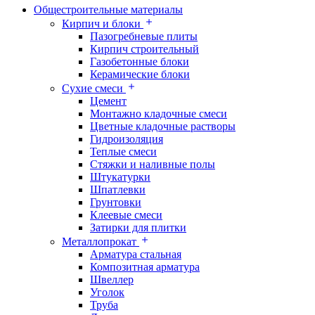
Общестроительные материалы
Кирпич и блоки
Пазогребневые плиты
Кирпич строительный
Газобетонные блоки
Керамические блоки
Сухие смеси
Цемент
Монтажно кладочные смеси
Цветные кладочные растворы
Гидроизоляция
Теплые смеси
Стяжки и наливные полы
Штукатурки
Шпатлевки
Грунтовки
Клеевые смеси
Затирки для плитки
Металлопрокат
Арматура стальная
Композитная арматура
Швеллер
Уголок
Труба