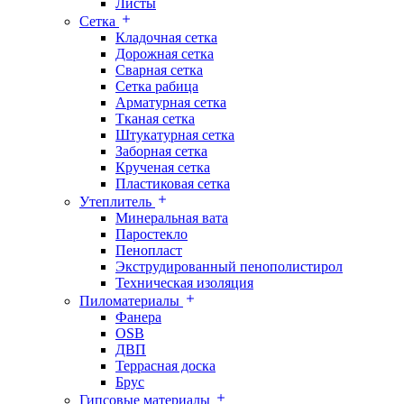
Листы
Сетка
Кладочная сетка
Дорожная сетка
Сварная сетка
Сетка рабица
Арматурная сетка
Тканая сетка
Штукатурная сетка
Заборная сетка
Крученая сетка
Пластиковая сетка
Утеплитель
Минеральная вата
Паростекло
Пенопласт
Экструдированный пенополистирол
Техническая изоляция
Пиломатериалы
Фанера
OSB
ДВП
Террасная доска
Брус
Гипсовые материалы