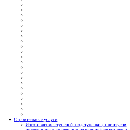
Строительные услуги
Изготовление ступеней, подступенков, плинтусов,
подоконников, столешниц из крупноформатного и