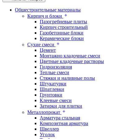
Общестроительные материалы
Кирпич и блоки
Пазогребневые плиты
Кирпич строительный
Газобетонные блоки
Керамические блоки
Сухие смеси
Цемент
Монтажно кладочные смеси
Цветные кладочные растворы
Гидроизоляция
Теплые смеси
Стяжки и наливные полы
Штукатурки
Шпатлевки
Грунтовки
Клеевые смеси
Затирки для плитки
Металлопрокат
Арматура стальная
Композитная арматура
Швеллер
Уголок