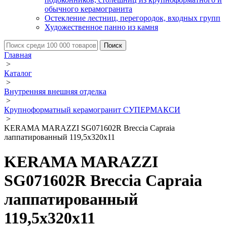
обычного керамогранита
Остекление лестниц, перегородок, входных групп
Художественное панно из камня
Главная
>
Каталог
>
Внутренняя внешняя отделка
>
Крупноформатный керамогранит СУПЕРМАКСИ
>
KERAMA MARAZZI SG071602R Breccia Capraia
лаппатированный 119,5x320х11
KERAMA MARAZZI
SG071602R Breccia Capraia
лаппатированный
119,5x320х11