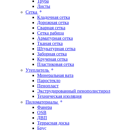
Труба
Листы
Сетка
Кладочная сетка
Дорожная сетка
Сварная сетка
Сетка рабица
Арматурная сетка
Тканая сетка
Штукатурная сетка
Заборная сетка
Крученая сетка
Пластиковая сетка
Утеплитель
Минеральная вата
Паростекло
Пенопласт
Экструдированный пенополистирол
Техническая изоляция
Пиломатериалы
Фанера
OSB
ДВП
Террасная доска
Брус