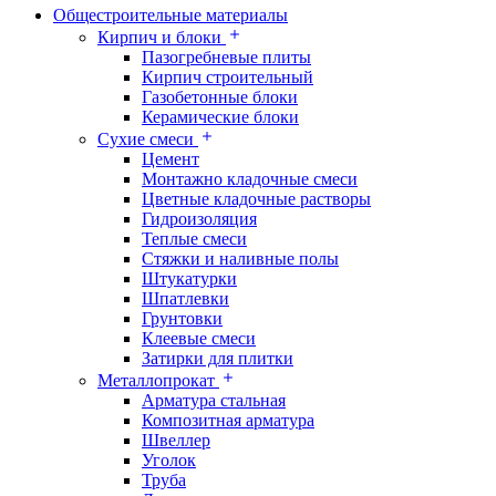
Общестроительные материалы
Кирпич и блоки
Пазогребневые плиты
Кирпич строительный
Газобетонные блоки
Керамические блоки
Сухие смеси
Цемент
Монтажно кладочные смеси
Цветные кладочные растворы
Гидроизоляция
Теплые смеси
Стяжки и наливные полы
Штукатурки
Шпатлевки
Грунтовки
Клеевые смеси
Затирки для плитки
Металлопрокат
Арматура стальная
Композитная арматура
Швеллер
Уголок
Труба