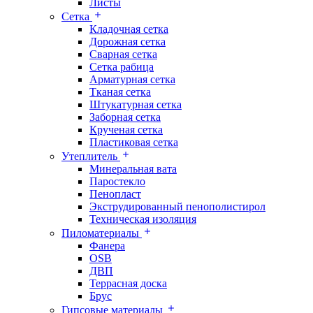
Листы
Сетка
Кладочная сетка
Дорожная сетка
Сварная сетка
Сетка рабица
Арматурная сетка
Тканая сетка
Штукатурная сетка
Заборная сетка
Крученая сетка
Пластиковая сетка
Утеплитель
Минеральная вата
Паростекло
Пенопласт
Экструдированный пенополистирол
Техническая изоляция
Пиломатериалы
Фанера
OSB
ДВП
Террасная доска
Брус
Гипсовые материалы