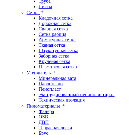
Труба
Листы
Сетка
Кладочная сетка
Дорожная сетка
Сварная сетка
Сетка рабица
Арматурная сетка
Тканая сетка
Штукатурная сетка
Заборная сетка
Крученая сетка
Пластиковая сетка
Утеплитель
Минеральная вата
Паростекло
Пенопласт
Экструдированный пенополистирол
Техническая изоляция
Пиломатериалы
Фанера
OSB
ДВП
Террасная доска
Брус