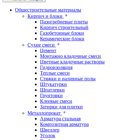
Общестроительные материалы
Кирпич и блоки
Пазогребневые плиты
Кирпич строительный
Газобетонные блоки
Керамические блоки
Сухие смеси
Цемент
Монтажно кладочные смеси
Цветные кладочные растворы
Гидроизоляция
Теплые смеси
Стяжки и наливные полы
Штукатурки
Шпатлевки
Грунтовки
Клеевые смеси
Затирки для плитки
Металлопрокат
Арматура стальная
Композитная арматура
Швеллер
Уголок