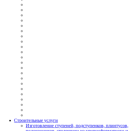
Строительные услуги
Изготовление ступеней, подступенков, плинтусов,
подоконников, столешниц из крупноформатного и